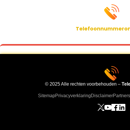
Telefoonnummeronl
Hoe Bespaar 
© 2025 Alle rechten voorbehouden –
Tel
op Je Tele
Sitemap
Privacyverklaring
Disclaimer
Partner
Wetenschappeli