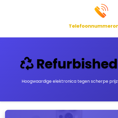
Telefoonnummeronl
Refurbished
Hoogwaardige elektronica tegen scherpe prijz