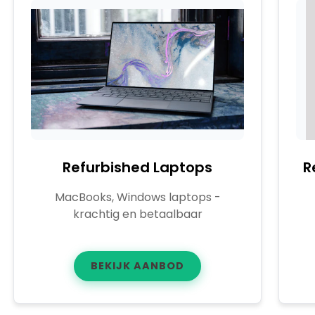
Refurbished Laptops
R
MacBooks, Windows laptops -
krachtig en betaalbaar
BEKIJK AANBOD