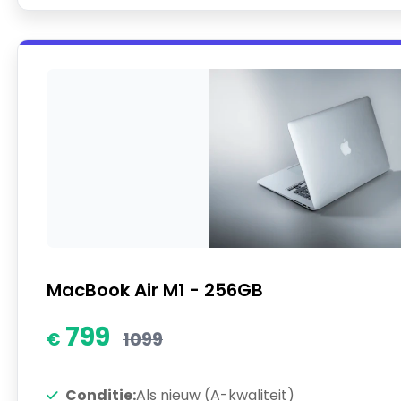
MacBook Air M1 - 256GB
799
1099
Conditie:
Als nieuw (A-kwaliteit)