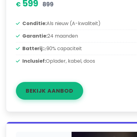
599
899
Conditie:
Als nieuw (A-kwaliteit)
Garantie:
24 maanden
Batterij:
≥90% capaciteit
Inclusief:
Oplader, kabel, doos
BEKIJK AANBOD