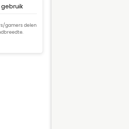
g gebruik
s/gamers delen
ndbreedte.