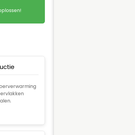
oplossen!
uctie
loerverwarming
pervlakken
alen.