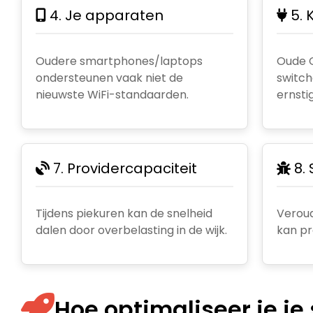
4. Je apparaten
5. 
Oudere smartphones/laptops
Oude 
ondersteunen vaak niet de
switch
nieuwste WiFi-standaarden.
ernstig
7. Providercapaciteit
8.
Tijdens piekuren kan de snelheid
Verou
dalen door overbelasting in de wijk.
kan pr
Hoe optimaliseer je je