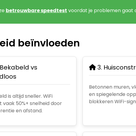
nze
betrouwbare speedtest
voordat je problemen gaat 
heid beïnvloeden
 Bekabeld vs
3. Huisconstr
dloos
Betonnen muren, v
en spiegelende op
d is altijd sneller. WiFi
blokkeren WiFi-sign
st vaak 50%+ snelheid door
erentie en afstand.