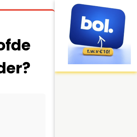
ofde
der?