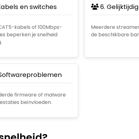
Kabels en switches
6. Gelijktijdi
CAT5-kabels of 100Mbps-
Meerdere streamer
es beperken je snelheid
de beschikbare ba
.
 Softwareproblemen
derde firmware of malware
estaties beïnvloeden.
 snelheid?