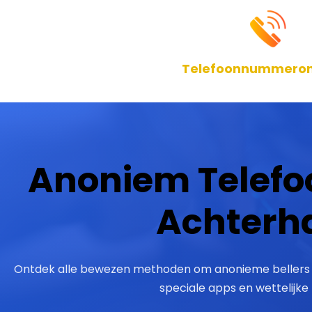
Telefoonnummeronl
Anoniem Telef
Achterh
Ontdek alle bewezen methoden om anonieme bellers te
speciale apps en wettelijk