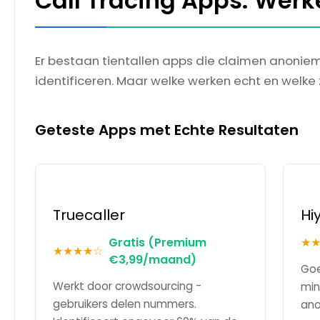
Call Tracing Apps: Werk
Er bestaan tientallen apps die claimen anoni
identificeren. Maar welke werken echt en welke z
Geteste Apps met Echte Resultaten
Truecaller
Hi
Gratis (Premium
★
★★★★☆
€3,99/maand)
Goe
Werkt door crowdsourcing -
min
gebruikers delen nummers.
ano