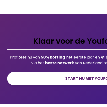
Klaar voor de You
Profiteer nu van
50% korting
het eerste jaar en
€1
Via het
beste netwerk
van Nederland t
START NU MET YOUFO