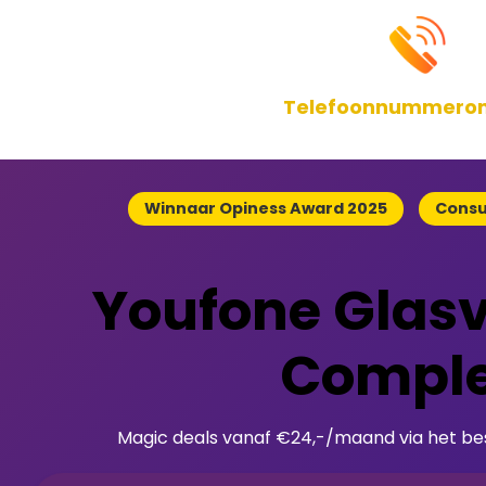
Telefoonnummeronl
Winnaar Opiness Award 2025
Consu
Youfone Glasv
Comple
Magic deals vanaf €24,-/maand via het be