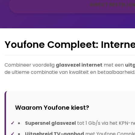
DIRECT BESTELLEN
Youfone Compleet: Interne
Combineer voordelig
glasvezel internet
met een
uit
de ultieme combinatie van kwaliteit en betaalbaarheid
Waarom Youfone kiest?
Supersnel glasvezel
tot 1 Gb/s via het KPN-
Uitgebreid TV-aanbod
met Youfone Comple