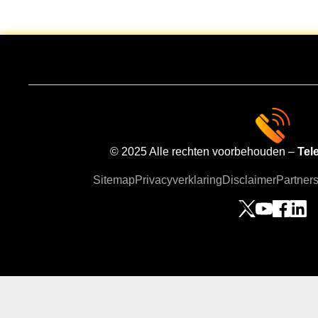
© 2025 Alle rechten voorbehouden –
Tel
Sitemap
Privacyverklaring
Disclaimer
Partner